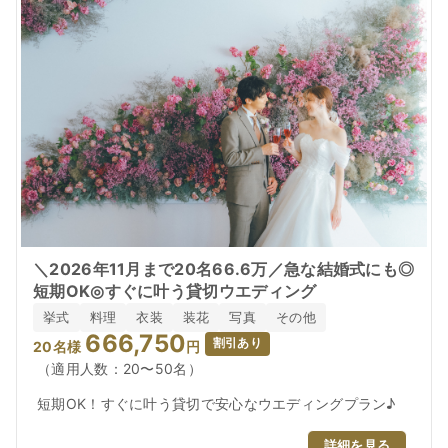
＼2026年11月まで20名66.6万／急な結婚式にも◎
短期OK◎すぐに叶う貸切ウエディング
挙式
料理
衣装
装花
写真
その他
666,750
割引あり
20
名様
円
（適用人数：20〜50名）
短期OK！すぐに叶う貸切で安心なウエディングプラン♪
詳細を見る