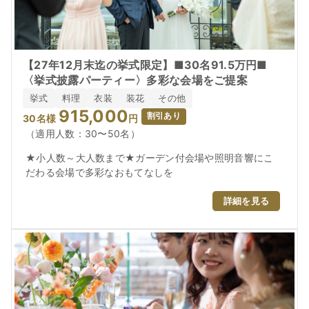
見学予約
【27年12月末迄の挙式限定】■30名91.5万円■
資料請求
お問い合わせ
〈挙式披露パーティー〉多彩な会場をご提案
挙式
料理
衣装
装花
その他
915,000
割引あり
30
名様
円
（適用人数：30〜50名）
★小人数～大人数まで★ガーデン付会場や照明音響にこ
だわる会場で多彩なおもてなしを
詳細を見る