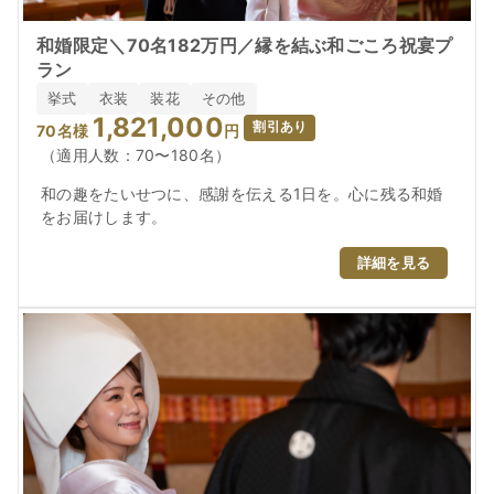
和婚限定＼70名182万円／縁を結ぶ和ごころ祝宴プ
ラン
挙式
衣装
装花
その他
1,821,000
割引あり
70
名様
円
（適用人数：70〜180名）
和の趣をたいせつに、感謝を伝える1日を。心に残る和婚
をお届けします。
詳細を見る