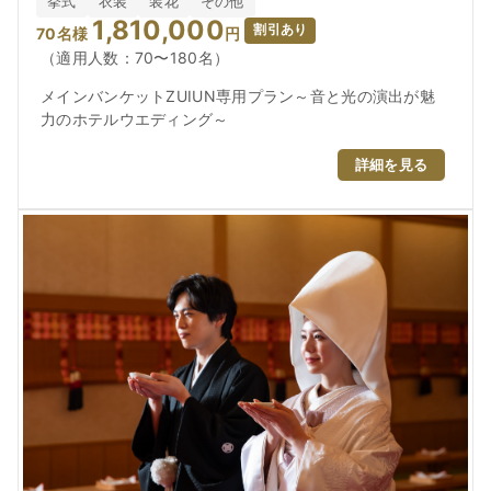
挙式
衣装
装花
その他
1,810,000
割引あり
70
名様
円
（適用人数：70〜180名）
メインバンケットZUIUN専用プラン～音と光の演出が魅
力のホテルウエディング～
詳細を見る