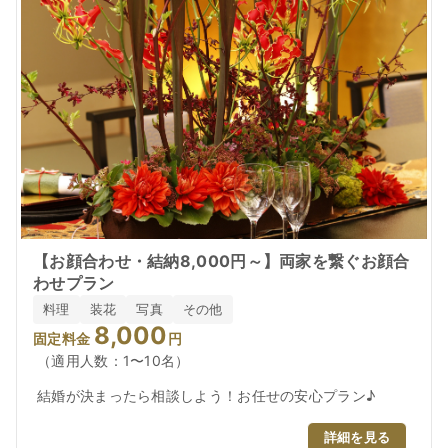
【お顔合わせ・結納8,000円～】両家を繋ぐお顔合
わせプラン
料理
装花
写真
その他
8,000
固定料金
円
（適用人数：1〜10名）
結婚が決まったら相談しよう！お任せの安心プラン♪
詳細を見る