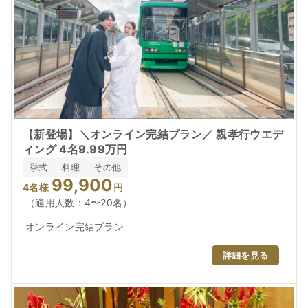
【新登場】＼オンライン完結プラン／ 親孝行ウエデ
ィング 4名9.99万円
挙式
料理
その他
99,900
4
名様
円
（適用人数：4〜20名）
オンライン完結プラン
詳細を見る