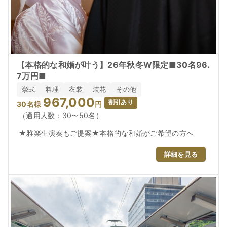
【本格的な和婚が叶う】26年秋冬W限定■30名96.
7万円■
挙式
料理
衣装
装花
その他
967,000
割引あり
30
名様
円
（適用人数：30〜50名）
★雅楽生演奏もご提案★本格的な和婚がご希望の方へ
詳細を見る