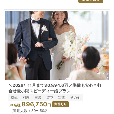
＼2026年11月まで30名94.6万／準備も安心＊打
合せ最小限スピーディー婚プラン
挙式
料理
衣装
装花
写真
その他
896,750
割引あり
30
名様
円
（適用人数：30〜50名）