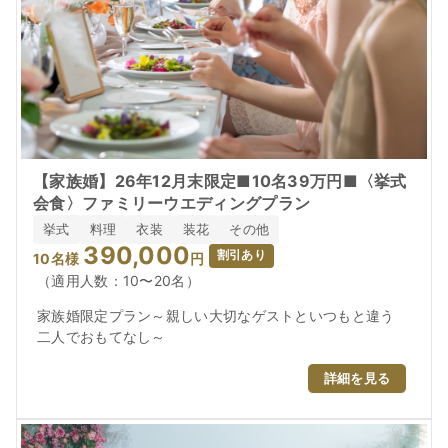
【家族婚】26年12月末限定■10名39万円■〈挙式
会食〉ファミリーウエディングプラン
挙式
料理
衣装
装花
その他
390,000
割引あり
10
名様
円
（適用人数：10〜20名）
家族婚限定プラン～親しい大切なゲストといつもと違う
二人でおもてなし～
詳細を見る