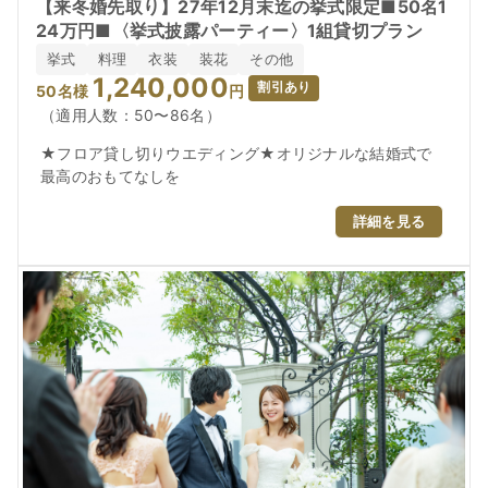
【来冬婚先取り】27年12月末迄の挙式限定■50名1
24万円■〈挙式披露パーティー〉1組貸切プラン
お料理
挙式
料理
衣装
装花
その他
1,240,000
割引あり
50
名様
円
ドレス
（適用人数：50〜86名）
★フロア貸し切りウエディング★オリジナルな結婚式で
レポート
最高のおもてなしを
チームサポート
詳細を見る
トピックス
アクセス
よくあるご質問
ご列席の皆さまへ